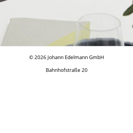
© 2026 Johann Edelmann GmbH
Bahnhofstraße 20
A-3370 Ybbs/Donau
Datenschutz
|
Impressum
moebelzentrum_edelmann@hotmail.com
+43 7412- 52383
Unverbindliche Anfrage