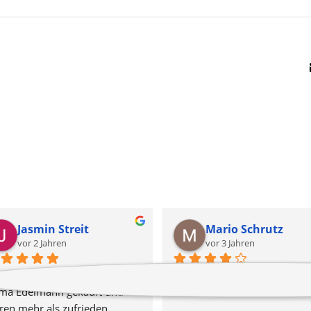
Jasmin Streit
Mario Schrutz
vor 2 Jahren
vor 3 Jahren
 haben eine Küche bei der 
rma Edelmann gekauft und 
en mehr als zufrieden. 