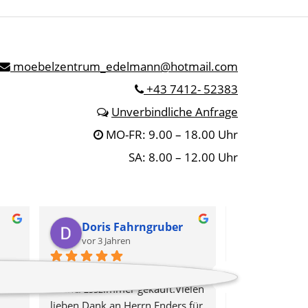
moebelzentrum_edelmann@hotmail.com
+43 7412- 52383
Unverbindliche Anfrage
MO-FR: 9.00 – 18.00 Uhr
SA: 8.00 – 12.00 Uhr
Doris Fahrngruber
Andreas
vor 3 Jahren
vor 3 Jah
Wir haben uns eine neue 
Haben uns ein 
Küche/Esszimmer gekauft.Vielen 
Wohnzimmer /
lieben Dank an Herrn Enders für 
gekauft. Tolle 