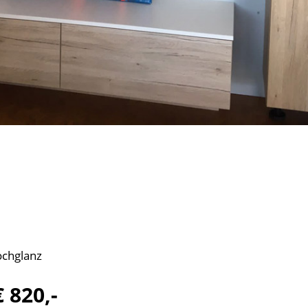
ochglanz
€ 820,-