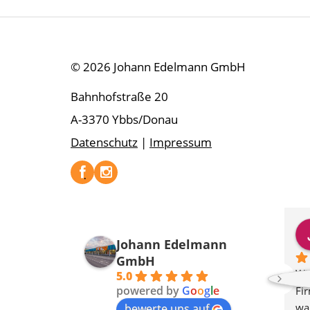
© 2026 Johann Edelmann GmbH
Bahnhofstraße 20
A-3370 Ybbs/Donau
Datenschutz
|
Impressum
inisch
Harald Vogelsang
n
Johann Edelmann
vor 2 Jahren
GmbH
d Montage der 
Persönliche Beratung und 
Wir
5.0
powered by
G
o
o
g
l
e
Planung, individuelles Design, 
Fi
ut funktioniert 
ausgezeichnete Umsetzung 
war
bewerte uns auf